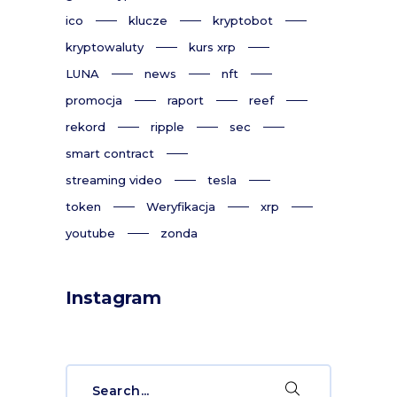
ico
klucze
kryptobot
kryptowaluty
kurs xrp
LUNA
news
nft
promocja
raport
reef
rekord
ripple
sec
smart contract
streaming video
tesla
token
Weryfikacja
xrp
youtube
zonda
Instagram
Search
for: