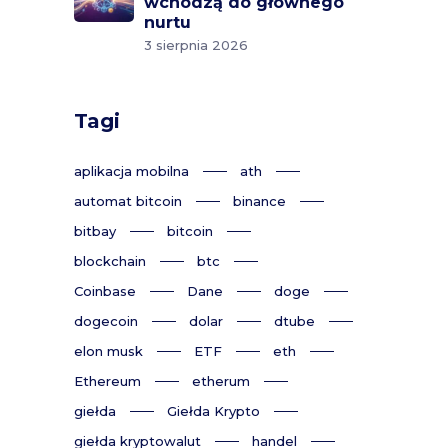
wchodzą do głównego
nurtu
3 sierpnia 2026
Tagi
aplikacja mobilna
ath
automat bitcoin
binance
bitbay
bitcoin
blockchain
btc
Coinbase
Dane
doge
dogecoin
dolar
dtube
elon musk
ETF
eth
Ethereum
etherum
giełda
Giełda Krypto
giełda kryptowalut
handel