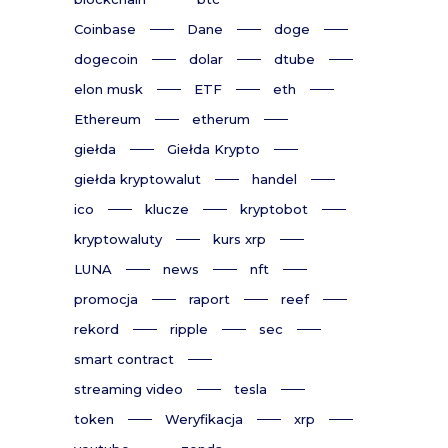
Coinbase
Dane
doge
dogecoin
dolar
dtube
elon musk
ETF
eth
Ethereum
etherum
giełda
Giełda Krypto
giełda kryptowalut
handel
ico
klucze
kryptobot
kryptowaluty
kurs xrp
LUNA
news
nft
promocja
raport
reef
rekord
ripple
sec
smart contract
streaming video
tesla
token
Weryfikacja
xrp