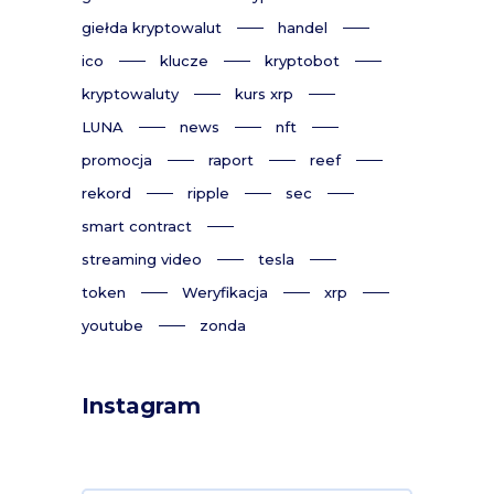
giełda kryptowalut
handel
ico
klucze
kryptobot
kryptowaluty
kurs xrp
LUNA
news
nft
promocja
raport
reef
rekord
ripple
sec
smart contract
streaming video
tesla
token
Weryfikacja
xrp
youtube
zonda
Instagram