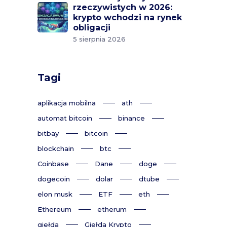
rzeczywistych w 2026:
krypto wchodzi na rynek
obligacji
5 sierpnia 2026
Tagi
aplikacja mobilna
ath
automat bitcoin
binance
bitbay
bitcoin
blockchain
btc
Coinbase
Dane
doge
dogecoin
dolar
dtube
elon musk
ETF
eth
Ethereum
etherum
giełda
Giełda Krypto