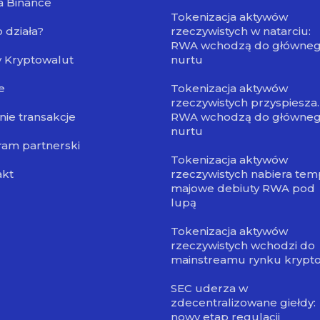
a Binance
Tokenizacja aktywów
o działa?
rzeczywistych w natarciu:
RWA wchodzą do główne
 Kryptowalut
nurtu
e
Tokenizacja aktywów
rzeczywistych przyspiesza.
nie transakcje
RWA wchodzą do główne
nurtu
am partnerski
Tokenizacja aktywów
akt
rzeczywistych nabiera tem
majowe debiuty RWA pod
lupą
Tokenizacja aktywów
rzeczywistych wchodzi do
mainstreamu rynku krypt
SEC uderza w
zdecentralizowane giełdy:
nowy etap regulacji