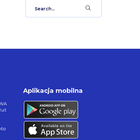
Search
for:
Aplikacja mobilna
RWA
lut
pto