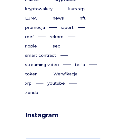
kryptowaluty
kurs xrp
LUNA
news
nft
promocja
raport
reef
rekord
ripple
sec
smart contract
streaming video
tesla
token
Weryfikacja
xrp
youtube
zonda
Instagram