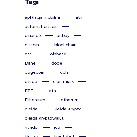
Tagi
aplikacja mobilna
ath
automat bitcoin
binance
bitbay
bitcoin
blockchain
btc
Coinbase
Dane
doge
dogecoin
dolar
dtube
elon musk
ETF
eth
Ethereum
etherum
giełda
Giełda Krypto
giełda kryptowalut
handel
ico
klucze
kryptobot