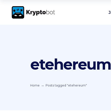
J
etehereum
Home
Posts tagged "etehereum"