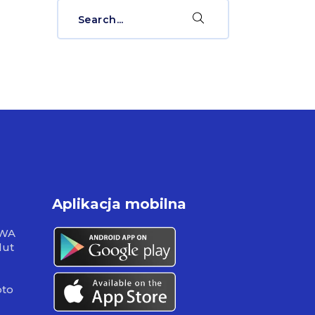
Search
for:
Aplikacja mobilna
RWA
lut
pto