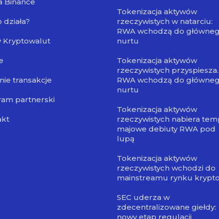
a Binance
Tokenizacja aktywów
o działa?
rzeczywistych w natarciu:
RWA wchodzą do główne
 Kryptowalut
nurtu
e
Tokenizacja aktywów
rzeczywistych przyspiesza.
nie transakcje
RWA wchodzą do główne
nurtu
am partnerski
Tokenizacja aktywów
akt
rzeczywistych nabiera tem
majowe debiuty RWA pod
lupą
Tokenizacja aktywów
rzeczywistych wchodzi do
mainstreamu rynku krypt
SEC uderza w
zdecentralizowane giełdy:
nowy etap regulacji