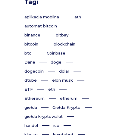
Tagi
aplikacja mobilna
ath
automat bitcoin
binance
bitbay
bitcoin
blockchain
btc
Coinbase
Dane
doge
dogecoin
dolar
dtube
elon musk
ETF
eth
Ethereum
etherum
giełda
Giełda Krypto
giełda kryptowalut
handel
ico
klucze
kryptobot