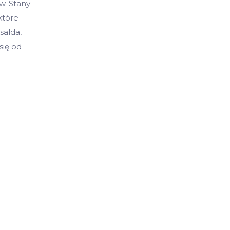
w. Stany
które
salda,
się od