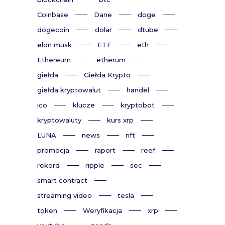
Coinbase
Dane
doge
dogecoin
dolar
dtube
elon musk
ETF
eth
Ethereum
etherum
giełda
Giełda Krypto
giełda kryptowalut
handel
ico
klucze
kryptobot
kryptowaluty
kurs xrp
LUNA
news
nft
promocja
raport
reef
rekord
ripple
sec
smart contract
streaming video
tesla
token
Weryfikacja
xrp