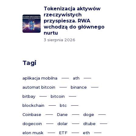
Tokenizacja aktywów
rzeczywistych
przyspiesza. RWA
wchodzą do głównego
nurtu
3 sierpnia 2026
Tagi
aplikacja mobilna
ath
automat bitcoin
binance
bitbay
bitcoin
blockchain
btc
Coinbase
Dane
doge
dogecoin
dolar
dtube
elon musk
ETF
eth