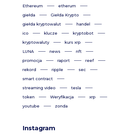
Ethereum
etherum
giełda
Giełda Krypto
giełda kryptowalut
handel
ico
klucze
kryptobot
kryptowaluty
kurs xrp
LUNA
news
nft
promocja
raport
reef
rekord
ripple
sec
smart contract
streaming video
tesla
token
Weryfikacja
xrp
youtube
zonda
Instagram