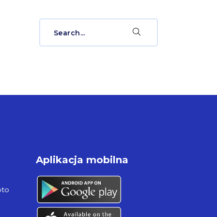
Search
for:
Aplikacja mobilna
pto