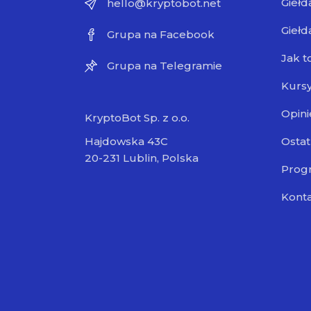
Giełd
hello@kryptobot.net
Giełd
Grupa na Facebook
Jak t
Grupa na Telegramie
Kursy
Opini
KryptoBot Sp. z o.o.
Ostat
Hajdowska 43C
20-231 Lublin, Polska
Progr
Kont