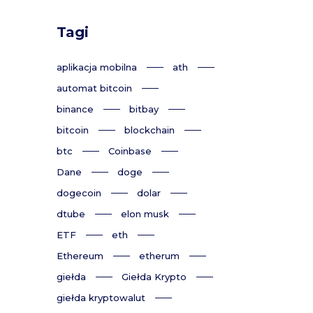
Tagi
aplikacja mobilna
ath
automat bitcoin
binance
bitbay
bitcoin
blockchain
btc
Coinbase
Dane
doge
dogecoin
dolar
dtube
elon musk
ETF
eth
Ethereum
etherum
giełda
Giełda Krypto
giełda kryptowalut