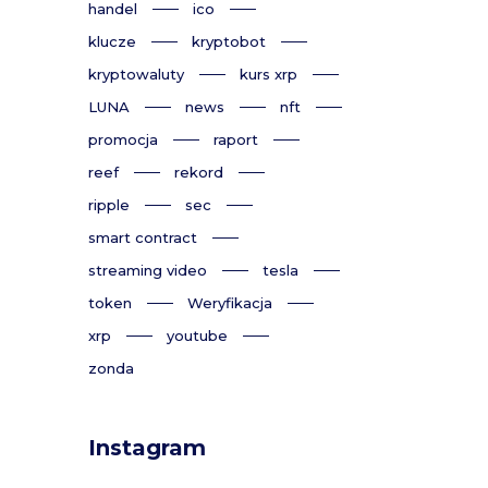
handel
ico
klucze
kryptobot
kryptowaluty
kurs xrp
LUNA
news
nft
promocja
raport
reef
rekord
ripple
sec
smart contract
streaming video
tesla
token
Weryfikacja
xrp
youtube
zonda
Instagram