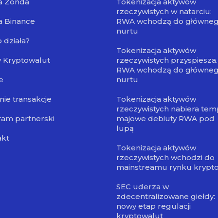
a Zonda
Tokenizacja aktywów
rzeczywistych w natarciu:
a Binance
RWA wchodzą do główne
nurtu
o działa?
Tokenizacja aktywów
 Kryptowalut
rzeczywistych przyspiesza.
RWA wchodzą do główne
e
nurtu
nie transakcje
Tokenizacja aktywów
rzeczywistych nabiera tem
am partnerski
majowe debiuty RWA pod
lupą
akt
Tokenizacja aktywów
rzeczywistych wchodzi do
mainstreamu rynku krypt
SEC uderza w
zdecentralizowane giełdy:
nowy etap regulacji
kryptowalut