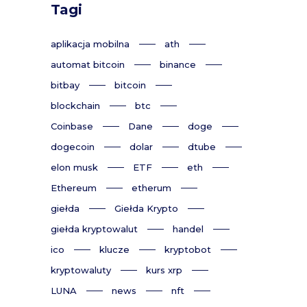
Tagi
aplikacja mobilna
ath
automat bitcoin
binance
bitbay
bitcoin
blockchain
btc
Coinbase
Dane
doge
dogecoin
dolar
dtube
elon musk
ETF
eth
Ethereum
etherum
giełda
Giełda Krypto
giełda kryptowalut
handel
ico
klucze
kryptobot
kryptowaluty
kurs xrp
LUNA
news
nft