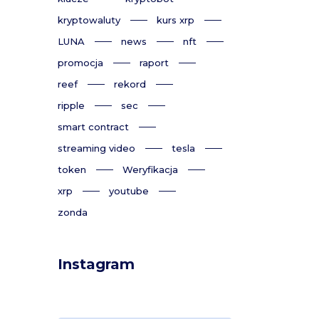
kryptowaluty
kurs xrp
LUNA
news
nft
promocja
raport
reef
rekord
ripple
sec
smart contract
streaming video
tesla
token
Weryfikacja
xrp
youtube
zonda
Instagram