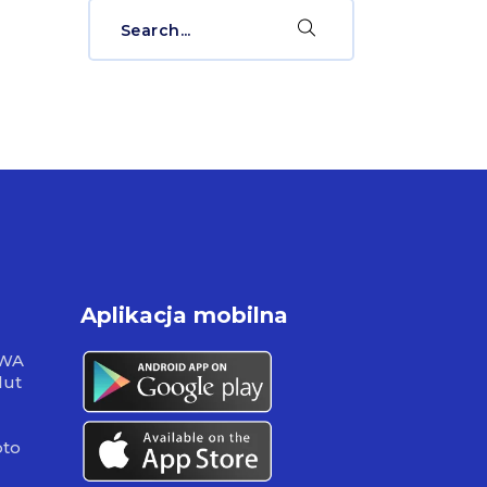
Search
for:
Aplikacja mobilna
RWA
lut
pto