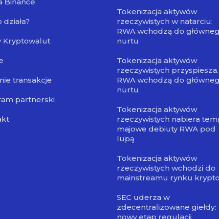
a Binance
Tokenizacja aktywów
o działa?
rzeczywistych w natarciu:
RWA wchodzą do główne
 Kryptowalut
nurtu
e
Tokenizacja aktywów
rzeczywistych przyspiesza.
nie transakcje
RWA wchodzą do główne
nurtu
am partnerski
Tokenizacja aktywów
akt
rzeczywistych nabiera tem
majowe debiuty RWA pod
lupą
Tokenizacja aktywów
rzeczywistych wchodzi do
mainstreamu rynku krypt
SEC uderza w
zdecentralizowane giełdy:
nowy etap regulacji