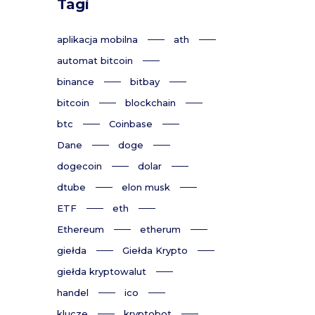
Tagi
aplikacja mobilna
ath
automat bitcoin
binance
bitbay
bitcoin
blockchain
btc
Coinbase
Dane
doge
dogecoin
dolar
dtube
elon musk
ETF
eth
Ethereum
etherum
giełda
Giełda Krypto
giełda kryptowalut
handel
ico
klucze
kryptobot