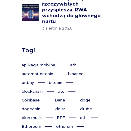
rzeczywistych
przyspiesza. RWA
wchodzą do głównego
nurtu
3 sierpnia 2026
Tagi
aplikacja mobilna
ath
automat bitcoin
binance
bitbay
bitcoin
blockchain
btc
Coinbase
Dane
doge
dogecoin
dolar
dtube
elon musk
ETF
eth
Ethereum
etherum