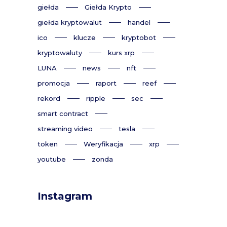
giełda
Giełda Krypto
giełda kryptowalut
handel
ico
klucze
kryptobot
kryptowaluty
kurs xrp
LUNA
news
nft
promocja
raport
reef
rekord
ripple
sec
smart contract
streaming video
tesla
token
Weryfikacja
xrp
youtube
zonda
Instagram