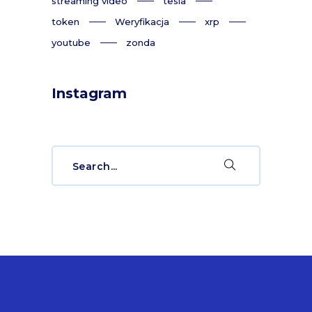
streaming video
tesla
token
Weryfikacja
xrp
youtube
zonda
Instagram
Search
for: