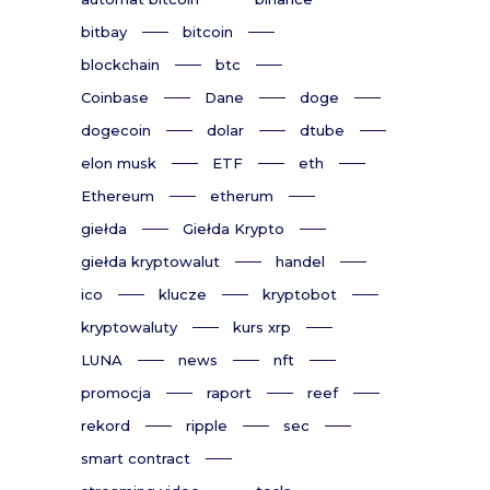
bitbay
bitcoin
blockchain
btc
Coinbase
Dane
doge
dogecoin
dolar
dtube
elon musk
ETF
eth
Ethereum
etherum
giełda
Giełda Krypto
giełda kryptowalut
handel
ico
klucze
kryptobot
kryptowaluty
kurs xrp
LUNA
news
nft
promocja
raport
reef
rekord
ripple
sec
smart contract