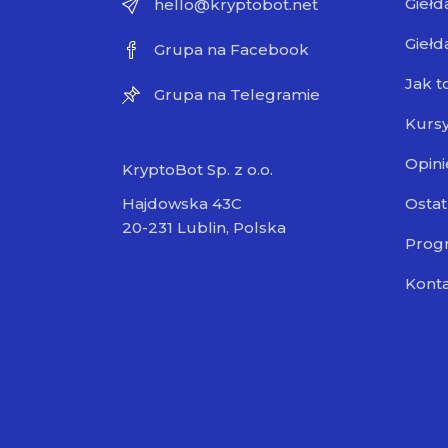
Giełd
hello@kryptobot.net
Giełd
Grupa na Facebook
Jak t
Grupa na Telegramie
Kursy
Opini
KryptoBot Sp. z o.o.
Ostat
Hajdowska 43C
20-231 Lublin, Polska
Progr
Kont