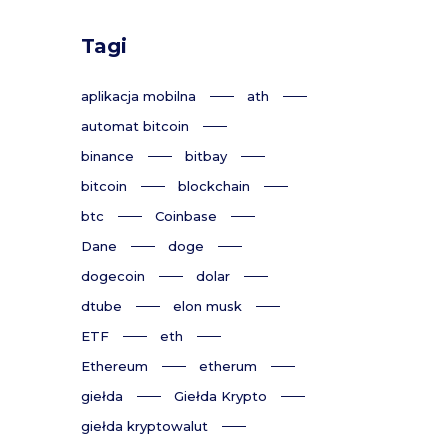
Tagi
aplikacja mobilna
ath
automat bitcoin
binance
bitbay
bitcoin
blockchain
btc
Coinbase
Dane
doge
dogecoin
dolar
dtube
elon musk
ETF
eth
Ethereum
etherum
giełda
Giełda Krypto
giełda kryptowalut