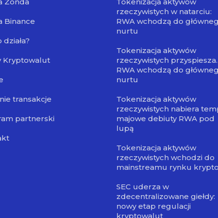
a Zonda
Tokenizacja aktywów
rzeczywistych w natarciu:
a Binance
RWA wchodzą do główne
nurtu
o działa?
Tokenizacja aktywów
 Kryptowalut
rzeczywistych przyspiesza.
RWA wchodzą do główne
e
nurtu
nie transakcje
Tokenizacja aktywów
rzeczywistych nabiera tem
am partnerski
majowe debiuty RWA pod
lupą
akt
Tokenizacja aktywów
rzeczywistych wchodzi do
mainstreamu rynku krypt
SEC uderza w
zdecentralizowane giełdy:
nowy etap regulacji
kryptowalut