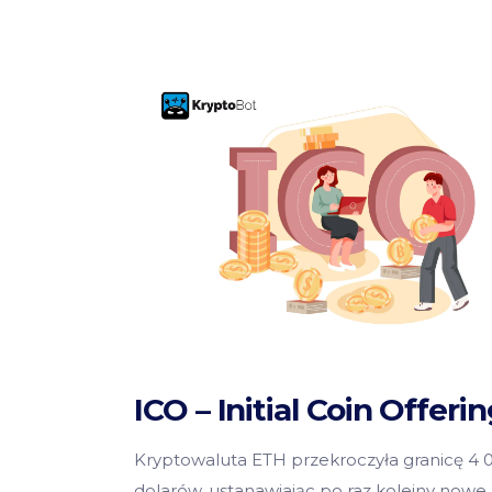
ICO – Initial Coin Offeri
Kryptowaluta ETH przekroczyła granicę 4 
dolarów, ustanawiając po raz kolejny nowe