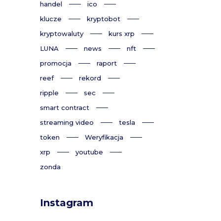
handel
ico
klucze
kryptobot
kryptowaluty
kurs xrp
LUNA
news
nft
promocja
raport
reef
rekord
ripple
sec
smart contract
streaming video
tesla
token
Weryfikacja
xrp
youtube
zonda
Instagram