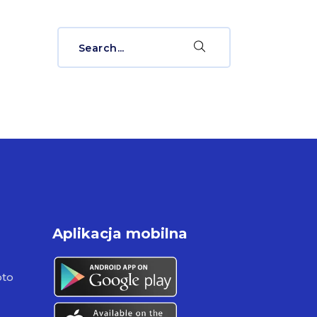
Search
for:
Aplikacja mobilna
pto