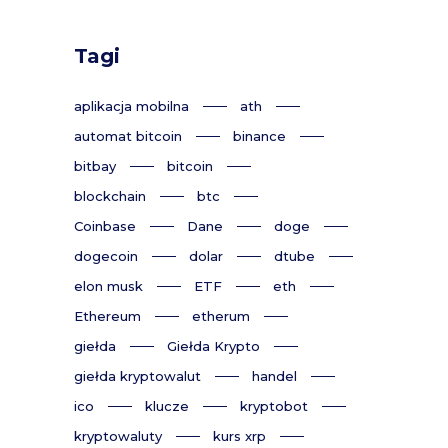
Tagi
aplikacja mobilna
ath
automat bitcoin
binance
bitbay
bitcoin
blockchain
btc
Coinbase
Dane
doge
dogecoin
dolar
dtube
elon musk
ETF
eth
Ethereum
etherum
giełda
Giełda Krypto
giełda kryptowalut
handel
ico
klucze
kryptobot
kryptowaluty
kurs xrp