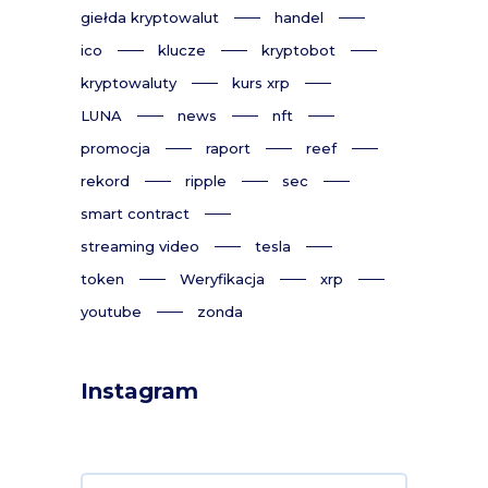
giełda kryptowalut
handel
ico
klucze
kryptobot
kryptowaluty
kurs xrp
LUNA
news
nft
promocja
raport
reef
rekord
ripple
sec
smart contract
streaming video
tesla
token
Weryfikacja
xrp
youtube
zonda
Instagram
Search