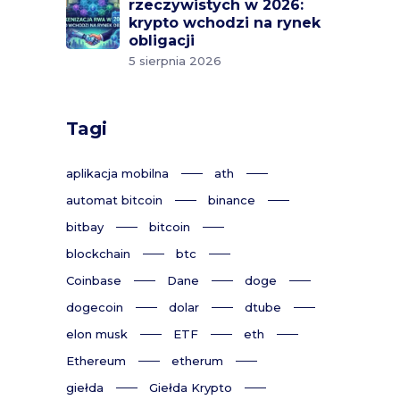
rzeczywistych w 2026:
krypto wchodzi na rynek
obligacji
5 sierpnia 2026
Tagi
aplikacja mobilna
ath
automat bitcoin
binance
bitbay
bitcoin
blockchain
btc
Coinbase
Dane
doge
dogecoin
dolar
dtube
elon musk
ETF
eth
Ethereum
etherum
giełda
Giełda Krypto