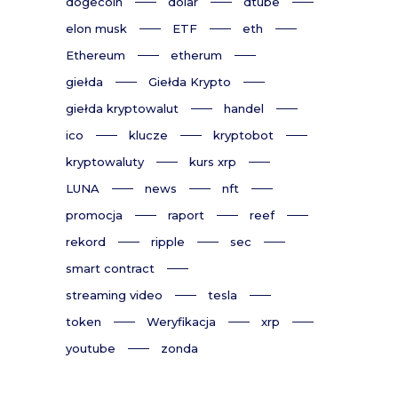
dogecoin
dolar
dtube
elon musk
ETF
eth
Ethereum
etherum
giełda
Giełda Krypto
giełda kryptowalut
handel
ico
klucze
kryptobot
kryptowaluty
kurs xrp
LUNA
news
nft
promocja
raport
reef
rekord
ripple
sec
smart contract
streaming video
tesla
token
Weryfikacja
xrp
youtube
zonda