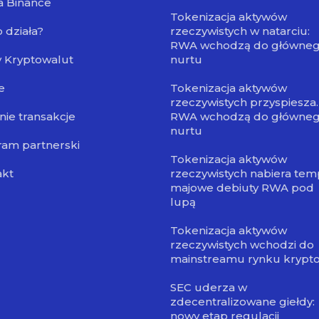
a Binance
Tokenizacja aktywów
o działa?
rzeczywistych w natarciu:
RWA wchodzą do główne
 Kryptowalut
nurtu
e
Tokenizacja aktywów
rzeczywistych przyspiesza.
nie transakcje
RWA wchodzą do główne
nurtu
am partnerski
Tokenizacja aktywów
akt
rzeczywistych nabiera tem
majowe debiuty RWA pod
lupą
Tokenizacja aktywów
rzeczywistych wchodzi do
mainstreamu rynku krypt
SEC uderza w
zdecentralizowane giełdy:
nowy etap regulacji