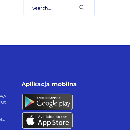
Search
for:
Aplikacja mobilna
RWA
lut
pto