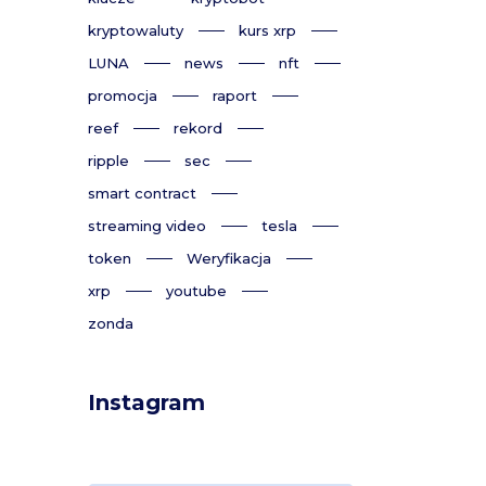
kryptowaluty
kurs xrp
LUNA
news
nft
promocja
raport
reef
rekord
ripple
sec
smart contract
streaming video
tesla
token
Weryfikacja
xrp
youtube
zonda
Instagram