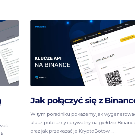
ą
Jak połączyć się z Binanc
W tym poradniku pokażemy jak wygenerowa
klucz publiczny i prywatny na giełdzie Binanc
wać
oraz jak przekazać je KryptoBotowi.
ak