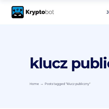
J
klucz publ
Home
Posts tagged "klucz publiczny"