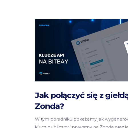
Jak połączyć się z giełd
Zonda?
W tym poradniku pokażemy jak wygenero
klucz publiczny i prywatny na Zonda oraz j