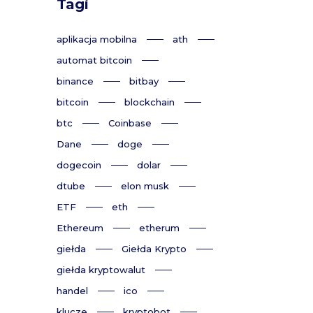
Tagi
aplikacja mobilna
ath
automat bitcoin
binance
bitbay
bitcoin
blockchain
btc
Coinbase
Dane
doge
dogecoin
dolar
dtube
elon musk
ETF
eth
Ethereum
etherum
giełda
Giełda Krypto
giełda kryptowalut
handel
ico
klucze
kryptobot