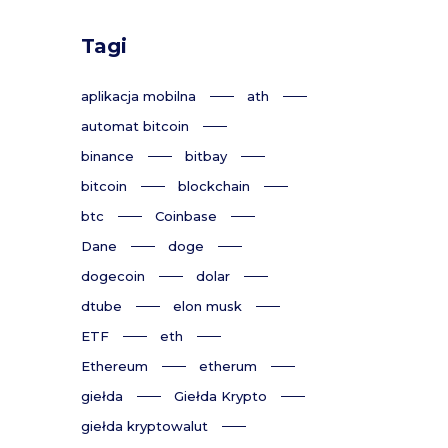
Tagi
aplikacja mobilna
ath
automat bitcoin
binance
bitbay
bitcoin
blockchain
btc
Coinbase
Dane
doge
dogecoin
dolar
dtube
elon musk
ETF
eth
Ethereum
etherum
giełda
Giełda Krypto
giełda kryptowalut