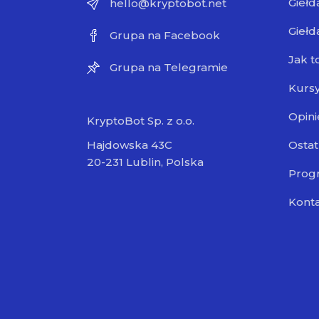
Giełd
hello@kryptobot.net
Giełd
Grupa na Facebook
Jak t
Grupa na Telegramie
Kursy
Opini
KryptoBot Sp. z o.o.
Ostat
Hajdowska 43C
20-231 Lublin, Polska
Progr
Kont