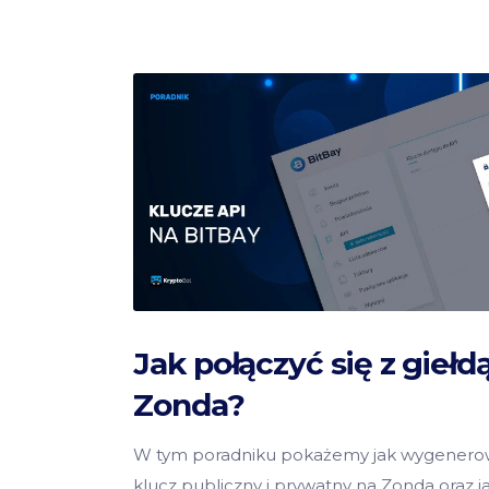
Jak połączyć się z giełd
Zonda?
W tym poradniku pokażemy jak wygenero
klucz publiczny i prywatny na Zonda oraz j