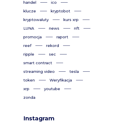
handel
ico
klucze
kryptobot
kryptowaluty
kurs xrp
LUNA
news
nft
promocja
raport
reef
rekord
ripple
sec
smart contract
streaming video
tesla
token
Weryfikacja
xrp
youtube
zonda
Instagram