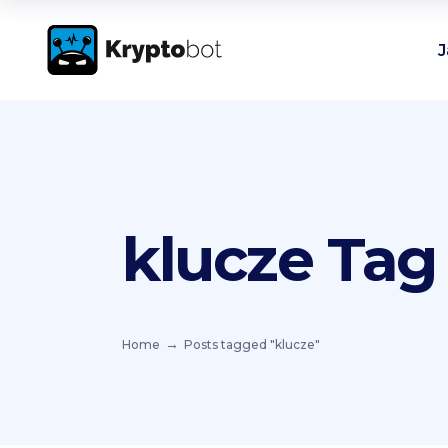
J
klucze Tag
Home
Posts tagged "klucze"