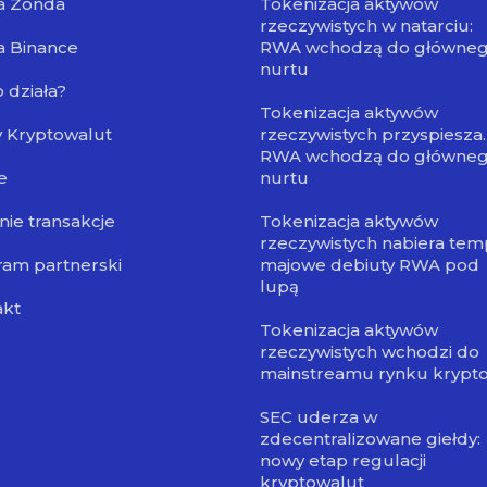
a Zonda
Tokenizacja aktywów
rzeczywistych w natarciu:
a Binance
RWA wchodzą do główne
nurtu
o działa?
Tokenizacja aktywów
 Kryptowalut
rzeczywistych przyspiesza.
RWA wchodzą do główne
e
nurtu
nie transakcje
Tokenizacja aktywów
rzeczywistych nabiera tem
am partnerski
majowe debiuty RWA pod
lupą
akt
Tokenizacja aktywów
rzeczywistych wchodzi do
mainstreamu rynku krypt
SEC uderza w
zdecentralizowane giełdy:
nowy etap regulacji
kryptowalut