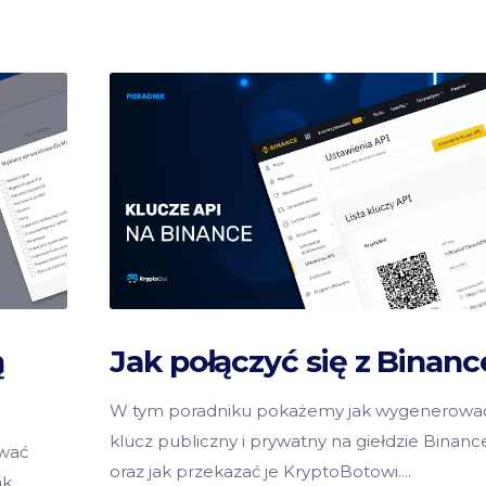
ą
Jak połączyć się z Binanc
W tym poradniku pokażemy jak wygenerowa
klucz publiczny i prywatny na giełdzie Binanc
wać
oraz jak przekazać je KryptoBotowi.
ak