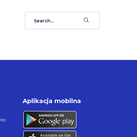
Search
for:
Aplikacja mobilna
pto