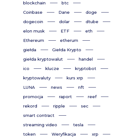
blockchain
btc
Coinbase
Dane
doge
dogecoin
dolar
dtube
elon musk
ETF
eth
Ethereum
etherum
giełda
Giełda Krypto
giełda kryptowalut
handel
ico
klucze
kryptobot
kryptowaluty
kurs xrp
LUNA
news
nft
promocja
raport
reef
rekord
ripple
sec
smart contract
streaming video
tesla
token
Weryfikacja
xrp