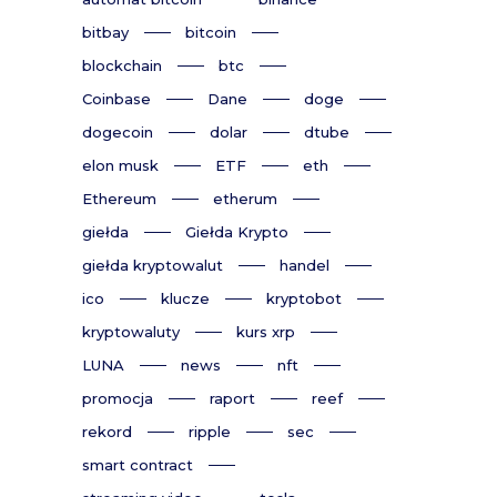
bitbay
bitcoin
blockchain
btc
Coinbase
Dane
doge
dogecoin
dolar
dtube
elon musk
ETF
eth
Ethereum
etherum
giełda
Giełda Krypto
giełda kryptowalut
handel
ico
klucze
kryptobot
kryptowaluty
kurs xrp
LUNA
news
nft
promocja
raport
reef
rekord
ripple
sec
smart contract