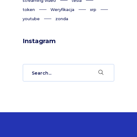
streaming video
tesla
token
Weryfikacja
xrp
youtube
zonda
Instagram
Search
for: