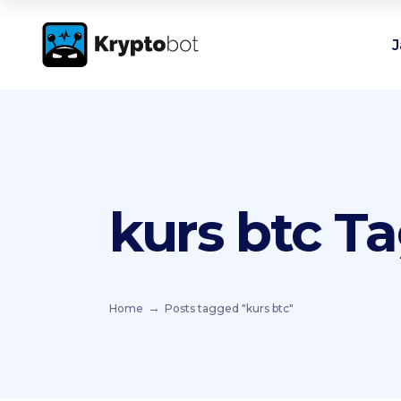
J
kurs btc T
Home
Posts tagged "kurs btc"