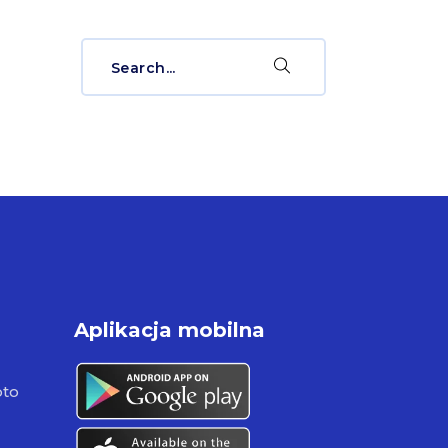
Search
for:
Aplikacja mobilna
pto