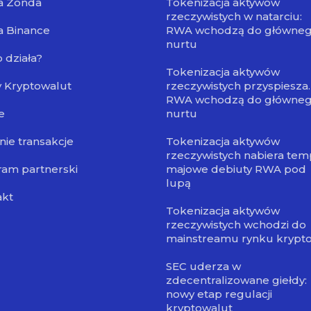
a Zonda
Tokenizacja aktywów
rzeczywistych w natarciu:
a Binance
RWA wchodzą do główne
nurtu
o działa?
Tokenizacja aktywów
 Kryptowalut
rzeczywistych przyspiesza.
RWA wchodzą do główne
e
nurtu
nie transakcje
Tokenizacja aktywów
rzeczywistych nabiera tem
am partnerski
majowe debiuty RWA pod
lupą
akt
Tokenizacja aktywów
rzeczywistych wchodzi do
mainstreamu rynku krypt
SEC uderza w
zdecentralizowane giełdy:
nowy etap regulacji
kryptowalut