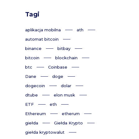
Tagi
aplikacja mobilna
ath
automat bitcoin
binance
bitbay
bitcoin
blockchain
btc
Coinbase
Dane
doge
dogecoin
dolar
dtube
elon musk
ETF
eth
Ethereum
etherum
giełda
Giełda Krypto
giełda kryptowalut