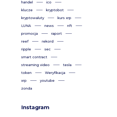
handel
ico
klucze
kryptobot
kryptowaluty
kurs xrp
LUNA
news
nft
promocja
raport
reef
rekord
ripple
sec
smart contract
streaming video
tesla
token
Weryfikacja
xrp
youtube
zonda
Instagram