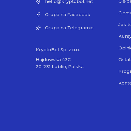
Giełd
hello@kryptobot.net
Giełd
Grupa na Facebook
Jak t
Grupa na Telegramie
Kursy
Opini
KryptoBot Sp. z o.o.
Ostat
Hajdowska 43C
20-231 Lublin, Polska
Progr
Kont