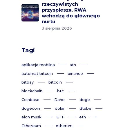
rzeczywistych
przyspiesza. RWA
wchodzą do głównego
nurtu
3 sierpnia 2026
Tagi
aplikacja mobilna
ath
automat bitcoin
binance
bitbay
bitcoin
blockchain
btc
Coinbase
Dane
doge
dogecoin
dolar
dtube
elon musk
ETF
eth
Ethereum
etherum