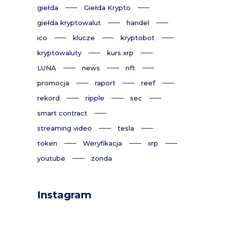
giełda
Giełda Krypto
giełda kryptowalut
handel
ico
klucze
kryptobot
kryptowaluty
kurs xrp
LUNA
news
nft
promocja
raport
reef
rekord
ripple
sec
smart contract
streaming video
tesla
token
Weryfikacja
xrp
youtube
zonda
Instagram