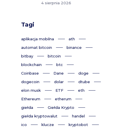
4 sierpnia 2026
Tagi
aplikacja mobilna
ath
automat bitcoin
binance
bitbay
bitcoin
blockchain
btc
Coinbase
Dane
doge
dogecoin
dolar
dtube
elon musk
ETF
eth
Ethereum
etherum
giełda
Giełda Krypto
giełda kryptowalut
handel
ico
klucze
kryptobot