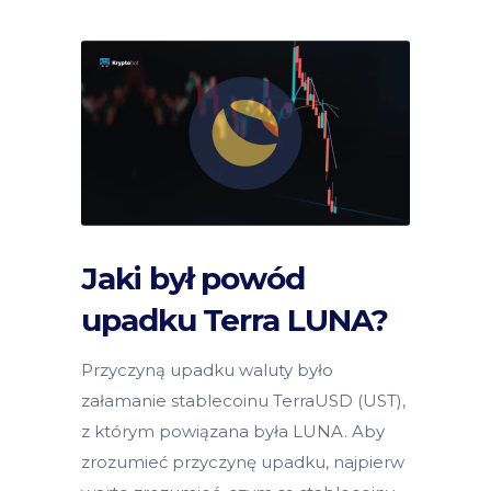
Jaki był powód
upadku Terra LUNA?
Przyczyną upadku waluty było
załamanie stablecoinu TerraUSD (UST),
z którym powiązana była LUNA. Aby
zrozumieć przyczynę upadku, najpierw