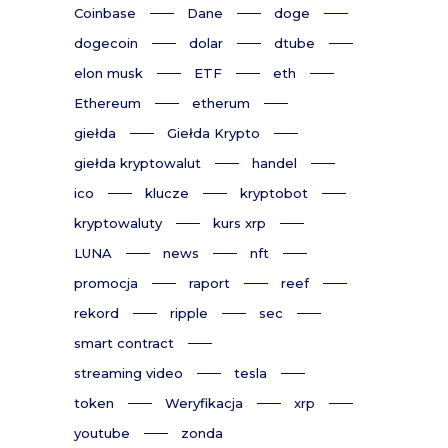
Coinbase
Dane
doge
dogecoin
dolar
dtube
elon musk
ETF
eth
Ethereum
etherum
giełda
Giełda Krypto
giełda kryptowalut
handel
ico
klucze
kryptobot
kryptowaluty
kurs xrp
LUNA
news
nft
promocja
raport
reef
rekord
ripple
sec
smart contract
streaming video
tesla
token
Weryfikacja
xrp
youtube
zonda