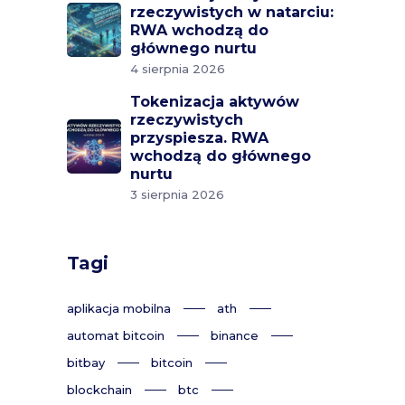
rzeczywistych w natarciu:
RWA wchodzą do
głównego nurtu
4 sierpnia 2026
Tokenizacja aktywów
rzeczywistych
przyspiesza. RWA
wchodzą do głównego
nurtu
3 sierpnia 2026
Tagi
aplikacja mobilna
ath
automat bitcoin
binance
bitbay
bitcoin
blockchain
btc