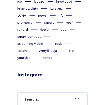
ico
klucze
kryptobot
kryptowaluty
kurs xrp
LUNA
news
nft
promocja
raport
reef
rekord
ripple
sec
smart contract
streaming video
tesla
token
Weryfikacja
xrp
youtube
zonda
Instagram
Search
for: