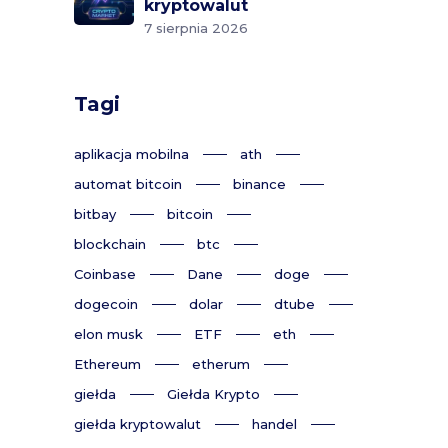
kryptowalut
7 sierpnia 2026
Tagi
aplikacja mobilna
ath
automat bitcoin
binance
bitbay
bitcoin
blockchain
btc
Coinbase
Dane
doge
dogecoin
dolar
dtube
elon musk
ETF
eth
Ethereum
etherum
giełda
Giełda Krypto
giełda kryptowalut
handel