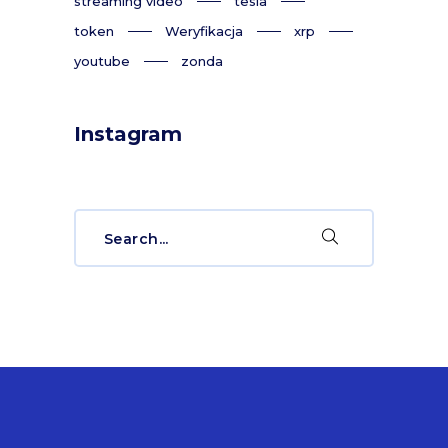
streaming video
tesla
token
Weryfikacja
xrp
youtube
zonda
Instagram
Search
for: