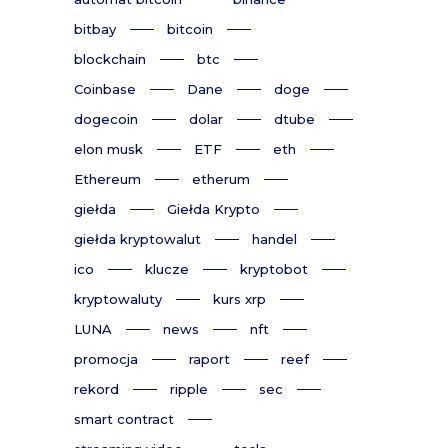
bitbay
bitcoin
blockchain
btc
Coinbase
Dane
doge
dogecoin
dolar
dtube
elon musk
ETF
eth
Ethereum
etherum
giełda
Giełda Krypto
giełda kryptowalut
handel
ico
klucze
kryptobot
kryptowaluty
kurs xrp
LUNA
news
nft
promocja
raport
reef
rekord
ripple
sec
smart contract