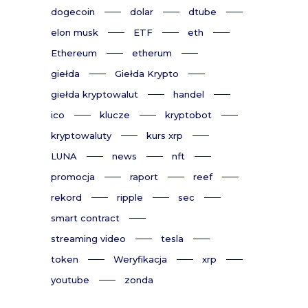
dogecoin
dolar
dtube
elon musk
ETF
eth
Ethereum
etherum
giełda
Giełda Krypto
giełda kryptowalut
handel
ico
klucze
kryptobot
kryptowaluty
kurs xrp
LUNA
news
nft
promocja
raport
reef
rekord
ripple
sec
smart contract
streaming video
tesla
token
Weryfikacja
xrp
youtube
zonda