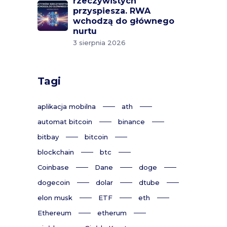
rzeczywistych
przyspiesza. RWA
wchodzą do głównego
nurtu
3 sierpnia 2026
Tagi
aplikacja mobilna
ath
automat bitcoin
binance
bitbay
bitcoin
blockchain
btc
Coinbase
Dane
doge
dogecoin
dolar
dtube
elon musk
ETF
eth
Ethereum
etherum