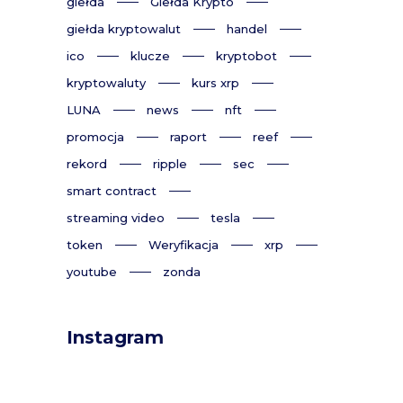
giełda
Giełda Krypto
giełda kryptowalut
handel
ico
klucze
kryptobot
kryptowaluty
kurs xrp
LUNA
news
nft
promocja
raport
reef
rekord
ripple
sec
smart contract
streaming video
tesla
token
Weryfikacja
xrp
youtube
zonda
Instagram