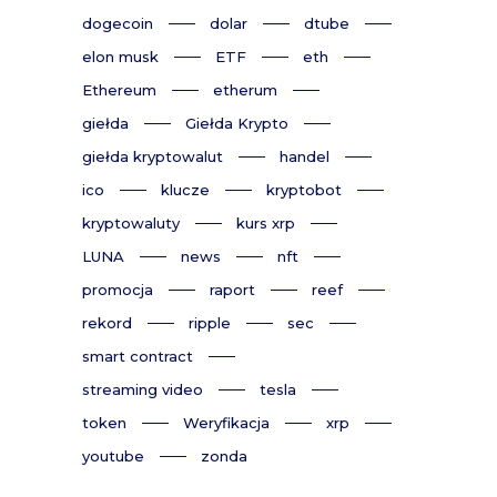
dogecoin
dolar
dtube
elon musk
ETF
eth
Ethereum
etherum
giełda
Giełda Krypto
giełda kryptowalut
handel
ico
klucze
kryptobot
kryptowaluty
kurs xrp
LUNA
news
nft
promocja
raport
reef
rekord
ripple
sec
smart contract
streaming video
tesla
token
Weryfikacja
xrp
youtube
zonda