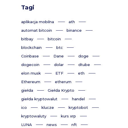
Tagi
aplikacja mobilna
ath
automat bitcoin
binance
bitbay
bitcoin
blockchain
btc
Coinbase
Dane
doge
dogecoin
dolar
dtube
elon musk
ETF
eth
Ethereum
etherum
giełda
Giełda Krypto
giełda kryptowalut
handel
ico
klucze
kryptobot
kryptowaluty
kurs xrp
LUNA
news
nft