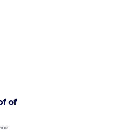
of of
ania