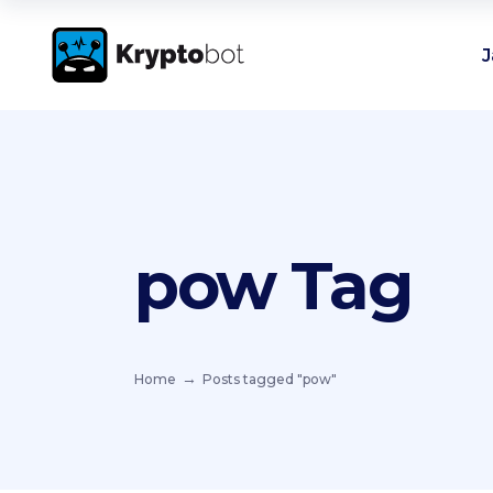
J
pow Tag
Home
Posts tagged "pow"