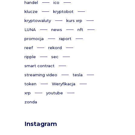
handel
ico
klucze
kryptobot
kryptowaluty
kurs xrp
LUNA
news
nft
promocja
raport
reef
rekord
ripple
sec
smart contract
streaming video
tesla
token
Weryfikacja
xrp
youtube
zonda
Instagram