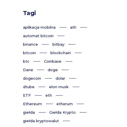
Tagi
aplikacja mobilna
ath
automat bitcoin
binance
bitbay
bitcoin
blockchain
btc
Coinbase
Dane
doge
dogecoin
dolar
dtube
elon musk
ETF
eth
Ethereum
etherum
giełda
Giełda Krypto
giełda kryptowalut