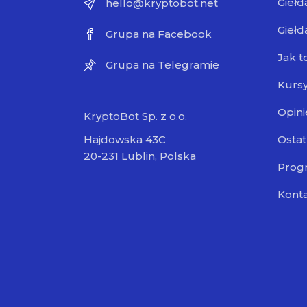
Giełd
hello@kryptobot.net
Giełd
Grupa na Facebook
Jak t
Grupa na Telegramie
Kursy
Opini
KryptoBot Sp. z o.o.
Ostat
Hajdowska 43C
20-231 Lublin, Polska
Progr
Kont