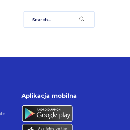
Search
for:
Aplikacja mobilna
pto