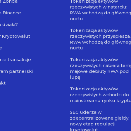
a Zonda
Tokenizacja aktywów
rzeczywistych w natarciu:
a Binance
RWA wchodzą do główne
nurtu
o działa?
Tokenizacja aktywów
 Kryptowalut
rzeczywistych przyspiesza.
RWA wchodzą do główne
e
nurtu
nie transakcje
Tokenizacja aktywów
rzeczywistych nabiera tem
am partnerski
majowe debiuty RWA pod
lupą
akt
Tokenizacja aktywów
rzeczywistych wchodzi do
mainstreamu rynku krypt
SEC uderza w
zdecentralizowane giełdy:
nowy etap regulacji
kryptowalut