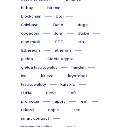
bitbay
bitcoin
blockchain
btc
Coinbase
Dane
doge
dogecoin
dolar
dtube
elon musk
ETF
eth
Ethereum
etherum
giełda
Giełda Krypto
giełda kryptowalut
handel
ico
klucze
kryptobot
kryptowaluty
kurs xrp
LUNA
news
nft
promocja
raport
reef
rekord
ripple
sec
smart contract
streaming video
tesla