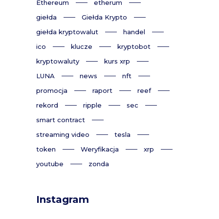
Ethereum
etherum
giełda
Giełda Krypto
giełda kryptowalut
handel
ico
klucze
kryptobot
kryptowaluty
kurs xrp
LUNA
news
nft
promocja
raport
reef
rekord
ripple
sec
smart contract
streaming video
tesla
token
Weryfikacja
xrp
youtube
zonda
Instagram