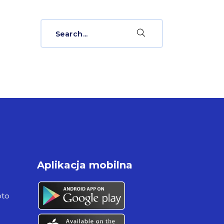
Search
for:
Aplikacja mobilna
pto