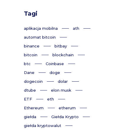
Tagi
aplikacja mobilna
ath
automat bitcoin
binance
bitbay
bitcoin
blockchain
btc
Coinbase
Dane
doge
dogecoin
dolar
dtube
elon musk
ETF
eth
Ethereum
etherum
giełda
Giełda Krypto
giełda kryptowalut