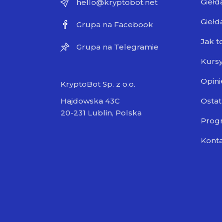
Giełd
hello@kryptobot.net
Giełd
Grupa na Facebook
Jak t
Grupa na Telegramie
Kursy
Opini
KryptoBot Sp. z o.o.
Ostat
Hajdowska 43C
20-231 Lublin, Polska
Progr
Kont