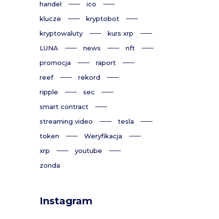
handel
ico
klucze
kryptobot
kryptowaluty
kurs xrp
LUNA
news
nft
promocja
raport
reef
rekord
ripple
sec
smart contract
streaming video
tesla
token
Weryfikacja
xrp
youtube
zonda
Instagram