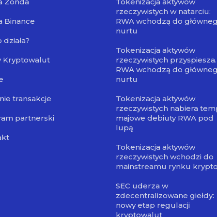
a Zonda
Tokenizacja aktywów
rzeczywistych w natarciu:
a Binance
RWA wchodzą do główne
nurtu
o działa?
Tokenizacja aktywów
 Kryptowalut
rzeczywistych przyspiesza.
RWA wchodzą do główne
e
nurtu
nie transakcje
Tokenizacja aktywów
rzeczywistych nabiera tem
am partnerski
majowe debiuty RWA pod
lupą
akt
Tokenizacja aktywów
rzeczywistych wchodzi do
mainstreamu rynku krypt
SEC uderza w
zdecentralizowane giełdy:
nowy etap regulacji
kryptowalut