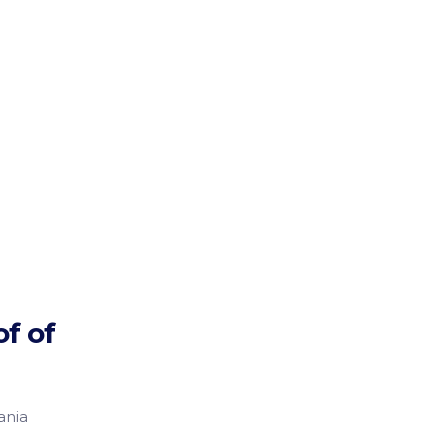
of of
ania