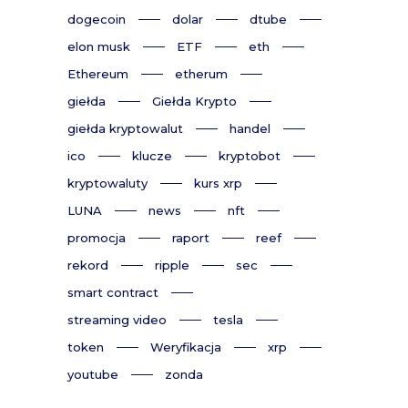
dogecoin
dolar
dtube
elon musk
ETF
eth
Ethereum
etherum
giełda
Giełda Krypto
giełda kryptowalut
handel
ico
klucze
kryptobot
kryptowaluty
kurs xrp
LUNA
news
nft
promocja
raport
reef
rekord
ripple
sec
smart contract
streaming video
tesla
token
Weryfikacja
xrp
youtube
zonda