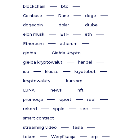
blockchain
btc
Coinbase
Dane
doge
dogecoin
dolar
dtube
elon musk
ETF
eth
Ethereum
etherum
giełda
Giełda Krypto
giełda kryptowalut
handel
ico
klucze
kryptobot
kryptowaluty
kurs xrp
LUNA
news
nft
promocja
raport
reef
rekord
ripple
sec
smart contract
streaming video
tesla
token
Weryfikacja
xrp