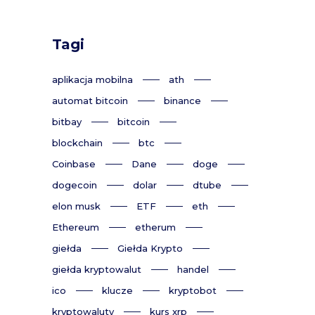
Tagi
aplikacja mobilna
ath
automat bitcoin
binance
bitbay
bitcoin
blockchain
btc
Coinbase
Dane
doge
dogecoin
dolar
dtube
elon musk
ETF
eth
Ethereum
etherum
giełda
Giełda Krypto
giełda kryptowalut
handel
ico
klucze
kryptobot
kryptowaluty
kurs xrp