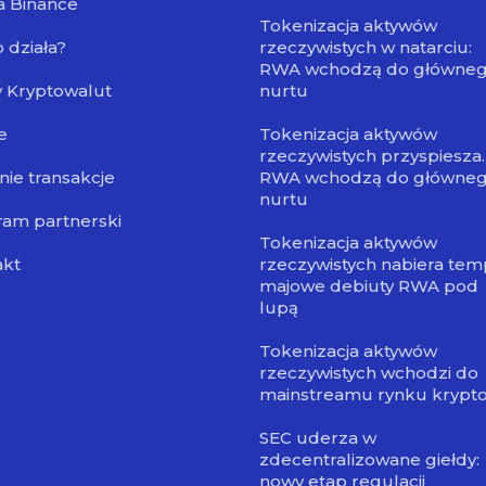
a Binance
Tokenizacja aktywów
o działa?
rzeczywistych w natarciu:
RWA wchodzą do główne
 Kryptowalut
nurtu
e
Tokenizacja aktywów
rzeczywistych przyspiesza.
nie transakcje
RWA wchodzą do główne
nurtu
am partnerski
Tokenizacja aktywów
akt
rzeczywistych nabiera tem
majowe debiuty RWA pod
lupą
Tokenizacja aktywów
rzeczywistych wchodzi do
mainstreamu rynku krypt
SEC uderza w
zdecentralizowane giełdy:
nowy etap regulacji