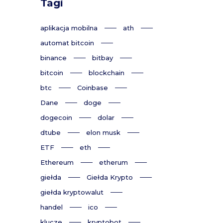
Tagi
aplikacja mobilna
ath
automat bitcoin
binance
bitbay
bitcoin
blockchain
btc
Coinbase
Dane
doge
dogecoin
dolar
dtube
elon musk
ETF
eth
Ethereum
etherum
giełda
Giełda Krypto
giełda kryptowalut
handel
ico
klucze
kryptobot