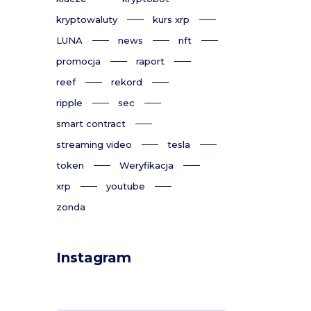
kryptowaluty
kurs xrp
LUNA
news
nft
promocja
raport
reef
rekord
ripple
sec
smart contract
streaming video
tesla
token
Weryfikacja
xrp
youtube
zonda
Instagram