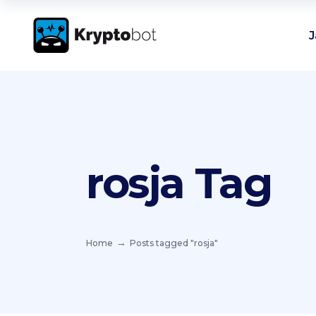
J
rosja Tag
Home
Posts tagged "rosja"