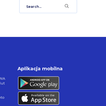
Search
for:
Aplikacja mobilna
RWA
lut
pto