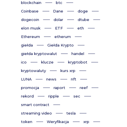
blockchain
btc
Coinbase
Dane
doge
dogecoin
dolar
dtube
elon musk
ETF
eth
Ethereum
etherum
giełda
Giełda Krypto
giełda kryptowalut
handel
ico
klucze
kryptobot
kryptowaluty
kurs xrp
LUNA
news
nft
promocja
raport
reef
rekord
ripple
sec
smart contract
streaming video
tesla
token
Weryfikacja
xrp