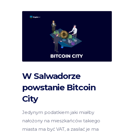
W Salwadorze
powstanie Bitcoin
City
Jedynym podatkiem jaki miałby
nałożony na mieszkańców takiego
miasta ma być VAT, a zasilać je ma