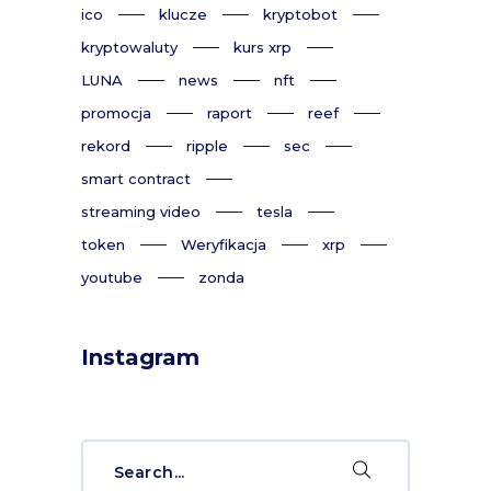
ico
klucze
kryptobot
kryptowaluty
kurs xrp
LUNA
news
nft
promocja
raport
reef
rekord
ripple
sec
smart contract
streaming video
tesla
token
Weryfikacja
xrp
youtube
zonda
Instagram
Search
for: