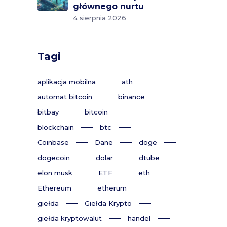
głównego nurtu
4 sierpnia 2026
Tagi
aplikacja mobilna
ath
automat bitcoin
binance
bitbay
bitcoin
blockchain
btc
Coinbase
Dane
doge
dogecoin
dolar
dtube
elon musk
ETF
eth
Ethereum
etherum
giełda
Giełda Krypto
giełda kryptowalut
handel