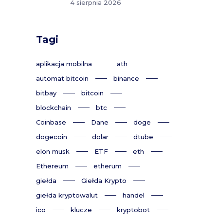
4 sierpnia 2026
Tagi
aplikacja mobilna
ath
automat bitcoin
binance
bitbay
bitcoin
blockchain
btc
Coinbase
Dane
doge
dogecoin
dolar
dtube
elon musk
ETF
eth
Ethereum
etherum
giełda
Giełda Krypto
giełda kryptowalut
handel
ico
klucze
kryptobot