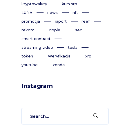
kryptowaluty
kurs xrp
LUNA
news
nft
promocja
raport
reef
rekord
ripple
sec
smart contract
streaming video
tesla
token
Weryfikacja
xrp
youtube
zonda
Instagram
Search
for: