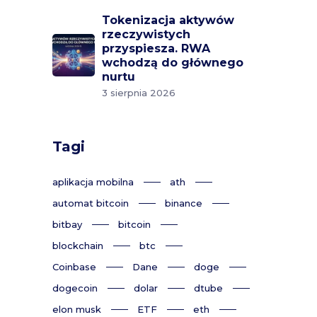
Tokenizacja aktywów
rzeczywistych
przyspiesza. RWA
wchodzą do głównego
nurtu
3 sierpnia 2026
Tagi
aplikacja mobilna
ath
automat bitcoin
binance
bitbay
bitcoin
blockchain
btc
Coinbase
Dane
doge
dogecoin
dolar
dtube
elon musk
ETF
eth