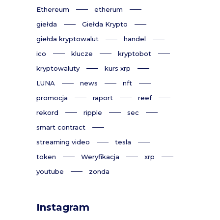
Ethereum
etherum
giełda
Giełda Krypto
giełda kryptowalut
handel
ico
klucze
kryptobot
kryptowaluty
kurs xrp
LUNA
news
nft
promocja
raport
reef
rekord
ripple
sec
smart contract
streaming video
tesla
token
Weryfikacja
xrp
youtube
zonda
Instagram