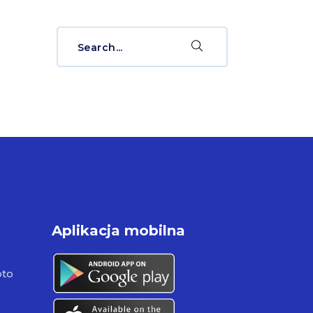
Search
for:
Aplikacja mobilna
pto