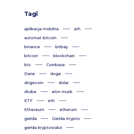
Tagi
aplikacja mobilna
ath
automat bitcoin
binance
bitbay
bitcoin
blockchain
btc
Coinbase
Dane
doge
dogecoin
dolar
dtube
elon musk
ETF
eth
Ethereum
etherum
giełda
Giełda Krypto
giełda kryptowalut