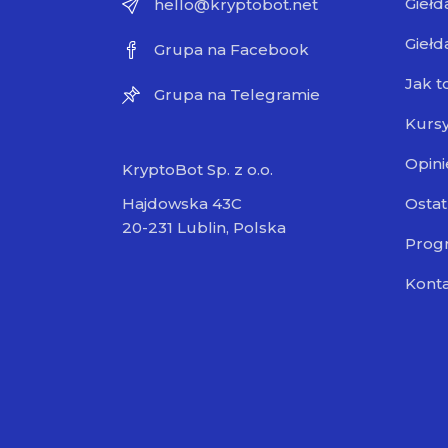
Giełd
hello@kryptobot.net
Giełd
Grupa na Facebook
Jak t
Grupa na Telegramie
Kursy
Opini
KryptoBot Sp. z o.o.
Ostat
Hajdowska 43C
20-231 Lublin, Polska
Progr
Kont