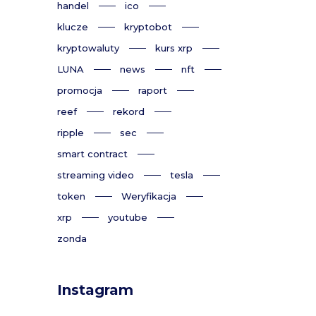
handel
ico
klucze
kryptobot
kryptowaluty
kurs xrp
LUNA
news
nft
promocja
raport
reef
rekord
ripple
sec
smart contract
streaming video
tesla
token
Weryfikacja
xrp
youtube
zonda
Instagram