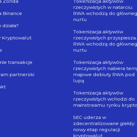
a Zonda
Tokenizacja aktywów
rzeczywistych w natarciu:
a Binance
RWA wchodzą do główne
nurtu
o działa?
Tokenizacja aktywów
 Kryptowalut
rzeczywistych przyspiesza.
RWA wchodzą do główne
e
nurtu
nie transakcje
Tokenizacja aktywów
rzeczywistych nabiera tem
am partnerski
majowe debiuty RWA pod
lupą
akt
Tokenizacja aktywów
rzeczywistych wchodzi do
mainstreamu rynku krypt
SEC uderza w
zdecentralizowane giełdy:
nowy etap regulacji
kryptowalut