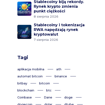
Stablecoiny biją rekordy.
Rynek krypto zmienia
punkt ciężkości
8 sierpnia 2026
Stablecoiny i tokenizacja
RWA napędzają rynek
kryptowalut
7 sierpnia 2026
Tagi
aplikacja mobilna
ath
automat bitcoin
binance
bitbay
bitcoin
blockchain
btc
Coinbase
Dane
doge
dogecoin
dolar
dtube