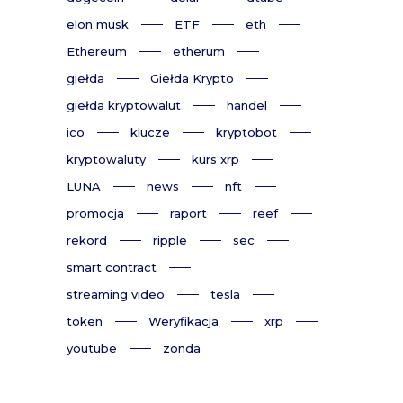
elon musk
ETF
eth
Ethereum
etherum
giełda
Giełda Krypto
giełda kryptowalut
handel
ico
klucze
kryptobot
kryptowaluty
kurs xrp
LUNA
news
nft
promocja
raport
reef
rekord
ripple
sec
smart contract
streaming video
tesla
token
Weryfikacja
xrp
youtube
zonda