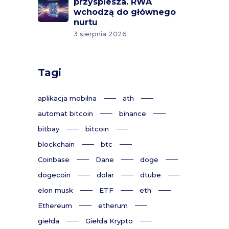
przyspiesza. RWA
wchodzą do głównego
nurtu
3 sierpnia 2026
Tagi
aplikacja mobilna
ath
automat bitcoin
binance
bitbay
bitcoin
blockchain
btc
Coinbase
Dane
doge
dogecoin
dolar
dtube
elon musk
ETF
eth
Ethereum
etherum
giełda
Giełda Krypto