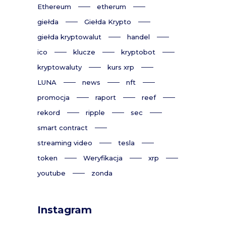
Ethereum
etherum
giełda
Giełda Krypto
giełda kryptowalut
handel
ico
klucze
kryptobot
kryptowaluty
kurs xrp
LUNA
news
nft
promocja
raport
reef
rekord
ripple
sec
smart contract
streaming video
tesla
token
Weryfikacja
xrp
youtube
zonda
Instagram