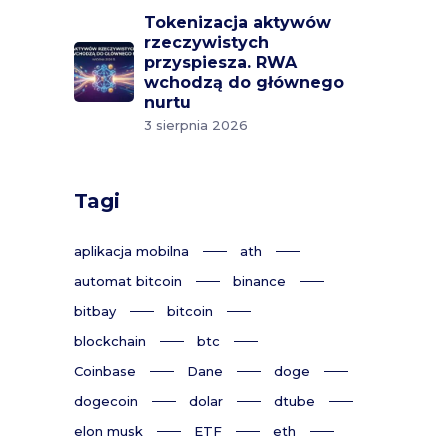
Tokenizacja aktywów
rzeczywistych
przyspiesza. RWA
wchodzą do głównego
nurtu
3 sierpnia 2026
Tagi
aplikacja mobilna
ath
automat bitcoin
binance
bitbay
bitcoin
blockchain
btc
Coinbase
Dane
doge
dogecoin
dolar
dtube
elon musk
ETF
eth