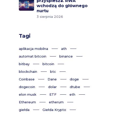
przyspiesza. RWA
wchodzą do głównego
nurtu
3 sierpnia 2026
Tagi
aplikacja mobilna
ath
automat bitcoin
binance
bitbay
bitcoin
blockchain
btc
Coinbase
Dane
doge
dogecoin
dolar
dtube
elon musk
ETF
eth
Ethereum
etherum
giełda
Giełda Krypto