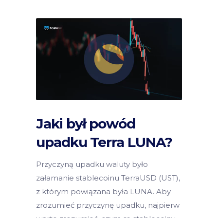
Jaki był powód
upadku Terra LUNA?
Przyczyną upadku waluty było
załamanie stablecoinu TerraUSD (UST),
z którym powiązana była LUNA. Aby
zrozumieć przyczynę upadku, najpierw