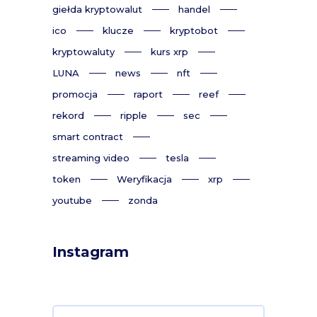
giełda kryptowalut
handel
ico
klucze
kryptobot
kryptowaluty
kurs xrp
LUNA
news
nft
promocja
raport
reef
rekord
ripple
sec
smart contract
streaming video
tesla
token
Weryfikacja
xrp
youtube
zonda
Instagram
Search