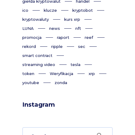
giełda kryptowalut
handel
ico
klucze
kryptobot
kryptowaluty
kurs xrp
LUNA
news
nft
promocja
raport
reef
rekord
ripple
sec
smart contract
streaming video
tesla
token
Weryfikacja
xrp
youtube
zonda
Instagram
Search