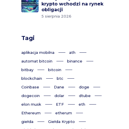
krypto wchodzi na rynek
obligacji
5 sierpnia 2026
Tagi
aplikacja mobilna
ath
automat bitcoin
binance
bitbay
bitcoin
blockchain
btc
Coinbase
Dane
doge
dogecoin
dolar
dtube
elon musk
ETF
eth
Ethereum
etherum
giełda
Giełda Krypto