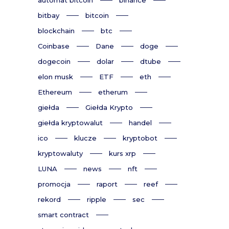
bitbay
bitcoin
blockchain
btc
Coinbase
Dane
doge
dogecoin
dolar
dtube
elon musk
ETF
eth
Ethereum
etherum
giełda
Giełda Krypto
giełda kryptowalut
handel
ico
klucze
kryptobot
kryptowaluty
kurs xrp
LUNA
news
nft
promocja
raport
reef
rekord
ripple
sec
smart contract