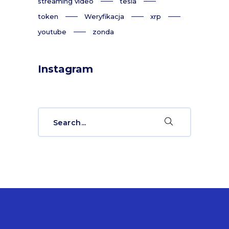
streaming video
tesla
token
Weryfikacja
xrp
youtube
zonda
Instagram
Search
for: