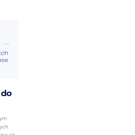
 do
zym
zych