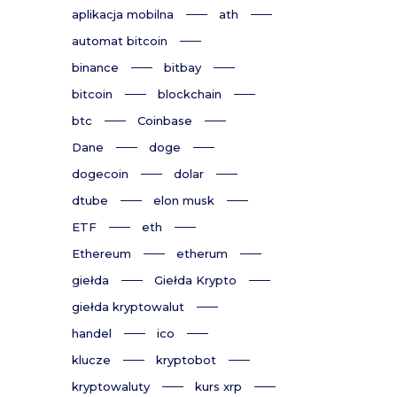
aplikacja mobilna
ath
automat bitcoin
binance
bitbay
bitcoin
blockchain
btc
Coinbase
Dane
doge
dogecoin
dolar
dtube
elon musk
ETF
eth
Ethereum
etherum
giełda
Giełda Krypto
giełda kryptowalut
handel
ico
klucze
kryptobot
kryptowaluty
kurs xrp