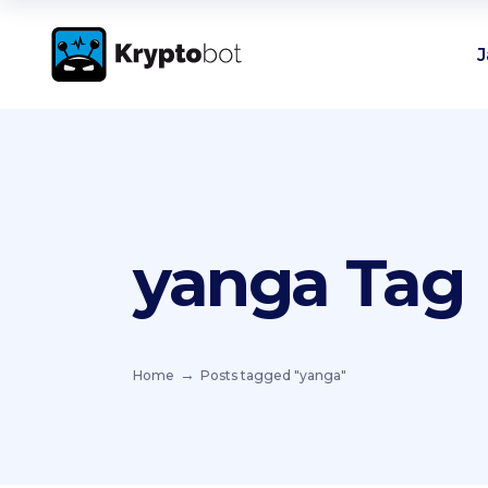
J
yanga Tag
Home
Posts tagged "yanga"