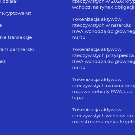
o działa?
rzeczywistych w 2026: kry
wchodzi na rynek obligacji
 Kryptowalut
Tokenizacja aktywów
e
rzeczywistych w natarciu:
RWA wchodzą do główne
nie transakcje
nurtu
am partnerski
Tokenizacja aktywów
rzeczywistych przyspiesza.
akt
RWA wchodzą do główne
nurtu
Tokenizacja aktywów
rzeczywistych nabiera tem
majowe debiuty RWA pod
lupą
Tokenizacja aktywów
rzeczywistych wchodzi do
mainstreamu rynku krypt