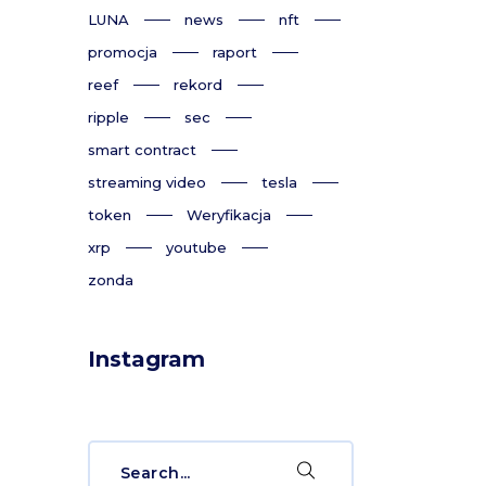
LUNA
news
nft
promocja
raport
reef
rekord
ripple
sec
smart contract
streaming video
tesla
token
Weryfikacja
xrp
youtube
zonda
Instagram
Search
for: