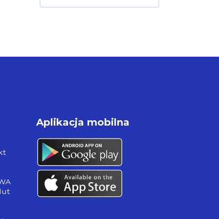
Aplikacja mobilna
kt
RWA
lut